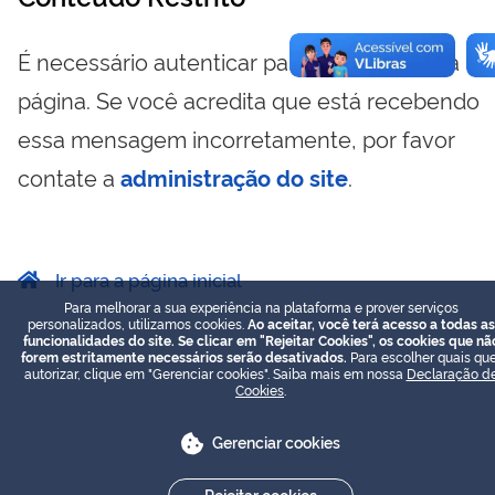
É necessário autenticar para visualizar essa
página. Se você acredita que está recebendo
essa mensagem incorretamente, por favor
contate a
administração do site
.
Ir para a página inicial
Para melhorar a sua experiência na plataforma e prover serviços
personalizados, utilizamos cookies.
Ao aceitar, você terá acesso a todas as
funcionalidades do site. Se clicar em "Rejeitar Cookies", os cookies que nã
forem estritamente necessários serão desativados.
Para escolher quais que
autorizar, clique em "Gerenciar cookies". Saiba mais em nossa
Declaração d
Cookies
.
Gerenciar cookies
Rejeitar cookies