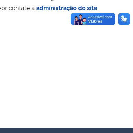
vor contate a
administração do site
.