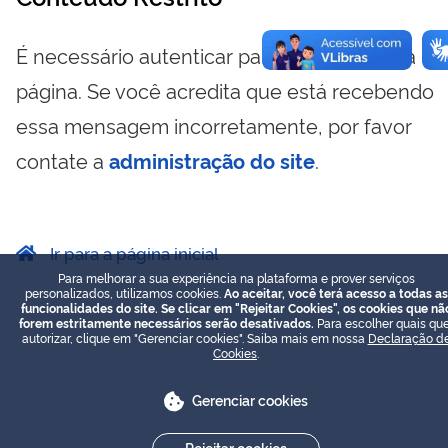
É necessário autenticar para visualizar essa
página. Se você acredita que está recebendo
essa mensagem incorretamente, por favor
contate a
administração do site
.
Ir para a página inicial
Para melhorar a sua experiência na plataforma e prover serviços
personalizados, utilizamos cookies.
Ao aceitar, você terá acesso a todas as
funcionalidades do site. Se clicar em "Rejeitar Cookies", os cookies que nã
forem estritamente necessários serão desativados.
Para escolher quais que
autorizar, clique em "Gerenciar cookies". Saiba mais em nossa
Declaração d
Cookies
.
Gerenciar cookies
Rejeitar cookies