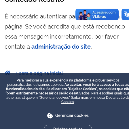
É necessário autenticar para visualizar essa
página. Se você acredita que está recebendo
essa mensagem incorretamente, por favor
contate a
administração do site
.
Ir para a página inicial
Para melhorar a sua experiência na plataforma e prover serviços
personalizados, utilizamos cookies.
Ao aceitar, você terá acesso a todas as
funcionalidades do site. Se clicar em "Rejeitar Cookies", os cookies que nã
forem estritamente necessários serão desativados.
Para escolher quais que
autorizar, clique em "Gerenciar cookies". Saiba mais em nossa
Declaração d
Cookies
.
Gerenciar cookies
Rejeitar cookies