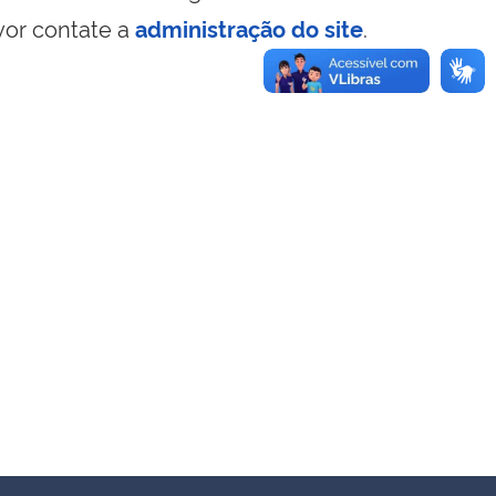
vor contate a
administração do site
.