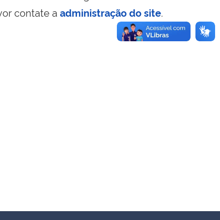
vor contate a
administração do site
.