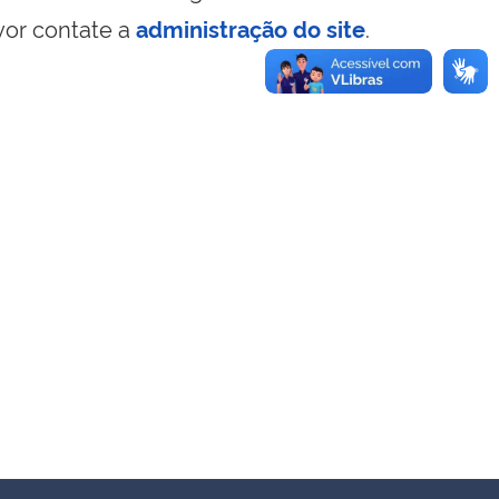
vor contate a
administração do site
.