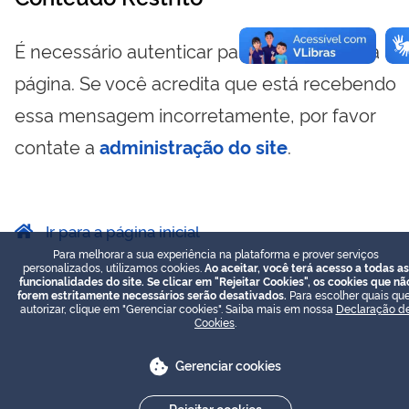
É necessário autenticar para visualizar essa
página. Se você acredita que está recebendo
essa mensagem incorretamente, por favor
contate a
administração do site
.
Ir para a página inicial
Para melhorar a sua experiência na plataforma e prover serviços
personalizados, utilizamos cookies.
Ao aceitar, você terá acesso a todas as
funcionalidades do site. Se clicar em "Rejeitar Cookies", os cookies que nã
forem estritamente necessários serão desativados.
Para escolher quais que
autorizar, clique em "Gerenciar cookies". Saiba mais em nossa
Declaração d
Cookies
.
Gerenciar cookies
Rejeitar cookies