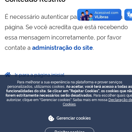
É necessário autenticar para visualizar essa
página. Se você acredita que está recebendo
essa mensagem incorretamente, por favor
contate a
administração do site
.
Ir para a página inicial
Para melhorar a sua experiência na plataforma e prover serviços
personalizados, utilizamos cookies.
Ao aceitar, você terá acesso a todas as
funcionalidades do site. Se clicar em "Rejeitar Cookies", os cookies que nã
forem estritamente necessários serão desativados.
Para escolher quais que
autorizar, clique em "Gerenciar cookies". Saiba mais em nossa
Declaração d
Cookies
.
Gerenciar cookies
Rejeitar cookies