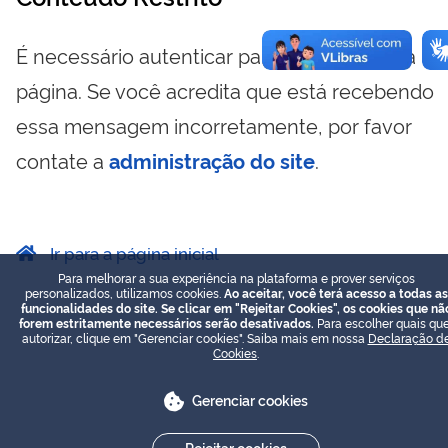
É necessário autenticar para visualizar essa
página. Se você acredita que está recebendo
essa mensagem incorretamente, por favor
contate a
administração do site
.
Ir para a página inicial
Para melhorar a sua experiência na plataforma e prover serviços
personalizados, utilizamos cookies.
Ao aceitar, você terá acesso a todas as
funcionalidades do site. Se clicar em "Rejeitar Cookies", os cookies que nã
forem estritamente necessários serão desativados.
Para escolher quais que
autorizar, clique em "Gerenciar cookies". Saiba mais em nossa
Declaração d
Cookies
.
Gerenciar cookies
Rejeitar cookies