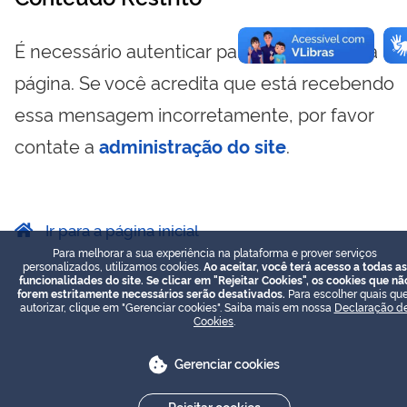
É necessário autenticar para visualizar essa
página. Se você acredita que está recebendo
essa mensagem incorretamente, por favor
contate a
administração do site
.
Ir para a página inicial
Para melhorar a sua experiência na plataforma e prover serviços
personalizados, utilizamos cookies.
Ao aceitar, você terá acesso a todas as
funcionalidades do site. Se clicar em "Rejeitar Cookies", os cookies que nã
forem estritamente necessários serão desativados.
Para escolher quais que
autorizar, clique em "Gerenciar cookies". Saiba mais em nossa
Declaração d
Cookies
.
Gerenciar cookies
Rejeitar cookies