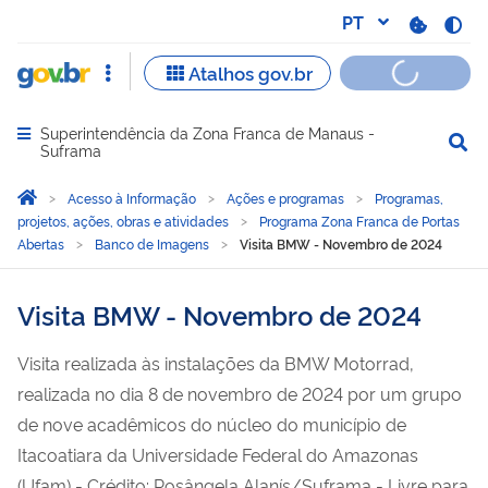
Superintendência da Zona Franca de Manaus -
Abrir menu principal de navegação
Suframa
Você está aqui:
Página Inicial
Acesso à Informação
Ações e programas
Programas,
projetos, ações, obras e atividades
Programa Zona Franca de Portas
Abertas
Banco de Imagens
Visita BMW - Novembro de 2024
Visita BMW - Novembro de 2024
Visita realizada às instalações da BMW Motorrad,
realizada no dia 8 de novembro de 2024 por um grupo
de nove acadêmicos do núcleo do município de
Itacoatiara da Universidade Federal do Amazonas
(Ufam) - Crédito: Rosângela Alanís/Suframa - Livre para