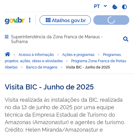
Superintendência da Zona Franca de Manaus -
Abrir menu principal de navegação
Suframa
Você está aqui:
Página Inicial
Acesso à Informação
Ações e programas
Programas,
projetos, ações, obras e atividades
Programa Zona Franca de Portas
Abertas
Banco de Imagens
Visita BIC - Junho de 2025
Visita BIC - Junho de 2025
Visita realizada às instalações da BIC, realizada
no dia 13 de junho de 2025 por uma equipe
técnica da Empresa Estadual de Turismo do
Amazonas (Amazonastur) e agentes de turismo.
Crédito: Helen Miranda/Amazonastur e