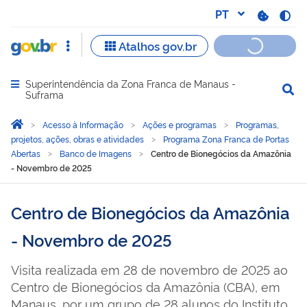
Superintendência da Zona Franca de Manaus -
Abrir menu principal de navegação
Suframa
Você está aqui:
Página Inicial
Acesso à Informação
Ações e programas
Programas,
projetos, ações, obras e atividades
Programa Zona Franca de Portas
Abertas
Banco de Imagens
Centro de Bionegócios da Amazônia
- Novembro de 2025
Centro de Bionegócios da Amazônia
- Novembro de 2025
Visita realizada em 28 de novembro de 2025 ao
Centro de Bionegócios da Amazônia (CBA), em
Manaus, por um grupo de 28 alunos do Instituto