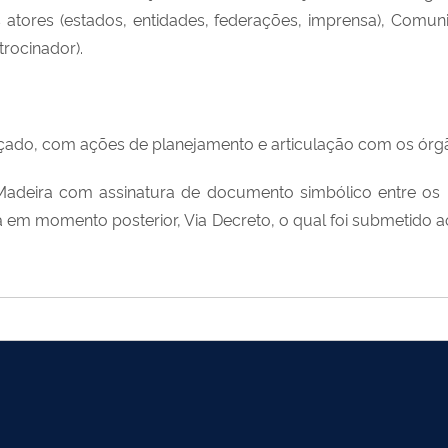
is atores (estados, entidades, federações, imprensa), Comu
trocinador).
ado, com ações de planejamento e articulação com os órgão
deira com assinatura de documento simbólico entre os pri
á em momento posterior, Via Decreto, o qual foi submetido a