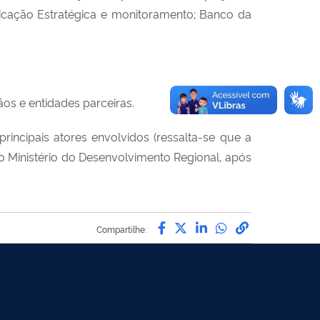
nicação Estratégica e monitoramento; Banco da
s e entidades parceiras.
ncipais atores envolvidos (ressalta-se que a
o Ministério do Desenvolvimento Regional, após
Compartilhe por Facebo
Compartilhe por Twit
Compartilhe por L
Compartilhe p
link para C
Compartilhe: