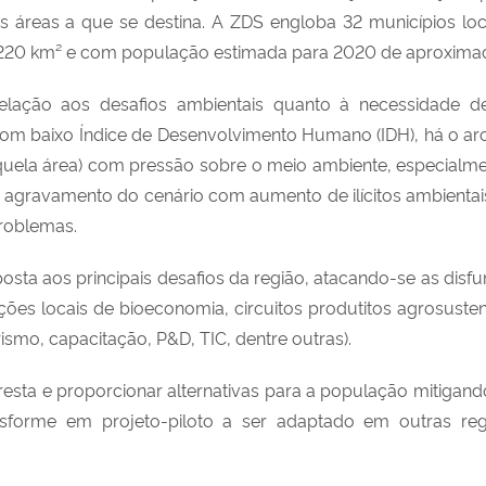
áreas a que se destina. A ZDS engloba 32 municípios loc
54.220 km² e com população estimada para 2020 de aproxima
relação aos desafios ambientais quanto à necessidade 
 com baixo Índice de Desenvolvimento Humano (IDH), há o 
uela área) com pressão sobre o meio ambiente, especialme
agravamento do cenário com aumento de ilícitos ambientais
problemas.
ta aos principais desafios da região, atacando-se as disf
es locais de bioeconomia, circuitos produtitos agrosustentá
turismo, capacitação, P&D, TIC, dentre outras).
resta e proporcionar alternativas para a população mitigan
sforme em projeto-piloto a ser adaptado em outras re