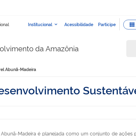
olvimento da Amazônia
vel Abunã-Madeira
esenvolvimento Sustentáv
 Abunã-Madeira é planejada como um conjunto de ações pa