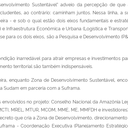
envolvimento Sustentável" adveio da percepção de que 
dentes, ao contrário: caminham juntos. Nessa linha, a su
ra - e sob o qual estão dois eixos fundamentais e estrat
) e Infraestrutura Econômica e Urbana (Logística e Transpor
e para os dois eixos, são a Pesquisa e Desenvolvimento (P
ndição inarredável para atrair empresas e investimentos par
amento territorial são também indispensáveis.
ra, enquanto Zona de Desenvolvimento Sustentável, encon
da Sudam em parceria com a Suframa.
 envolvidos no projeto: Conselho Nacional da Amazônia Legal
CTI, MREL, MTUR, MCOM, MME, ME, MMFDH e investidores); 
o decreto que cria a Zona de Desenvolvimento, direcioname
frama - Coordenação Executiva (Planejamento Estratégic