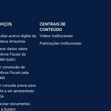
VIÇOS
CENTRAIS DE
CONTEÚDO
ultar acervo digital da
Vídeos Institucionais
ioteca Amazônia
Publicações Institucionais
arar dados sobre
ntivos Fiscais da
M (SIAV)
r concessão de
ntivos Fiscais pela
AM
r consulta prévia para
eto a ser apresentado
DA
ocolar documentos
o à Sudam