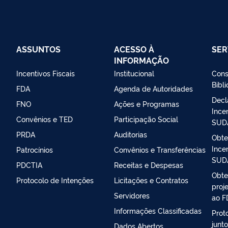
ASSUNTOS
ACESSO À
SER
INFORMAÇÃO
Incentivos Fiscais
Institucional
Cons
Bibl
FDA
Agenda de Autoridades
Decl
FNO
Ações e Programas
Ince
Convênios e TED
Participação Social
SUDA
PRDA
Auditorias
Obte
Ince
Patrocínios
Convênios e Transferências
SUD
PDCTIA
Receitas e Despesas
Obte
Protocolo de Intenções
Licitações e Contratos
proj
Servidores
ao F
Informações Classificadas
Prot
junt
Dados Abertos