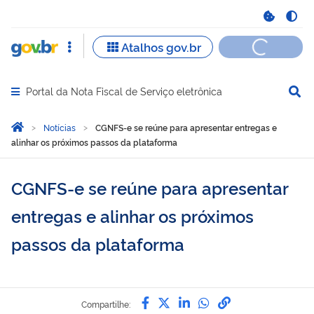
Portal da Nota Fiscal de Serviço eletrônica
Abrir menu principal de navegação
Você está aqui:
Página Inicial
Notícias
CGNFS-e se reúne para apresentar entregas e
alinhar os próximos passos da plataforma
CGNFS-e se reúne para apresentar
entregas e alinhar os próximos
passos da plataforma
Compartilhe por Facebook
Compartilhe por Twitter
Compartilhe por Lin
Compartilhe por
link para Copi
Compartilhe: