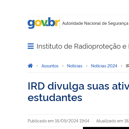
Instituto de Radioproteção e 
Abrir menu principal de navegação
Você está aqui:
Página Inicial
Assuntos
Notícias
Notícias 2024
I
IRD divulga suas ati
estudantes
Publicado em
16/09/2024 11h14
Atualizado em
1