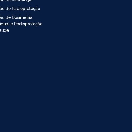
são de Radioproteção
são de Dosimetria
vidual e Radioproteção
aúde