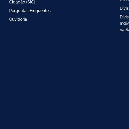
Cidadão (SIC)
Divi
Perguntas Frequentes
Divi
Ouvidoria
Indi
na S