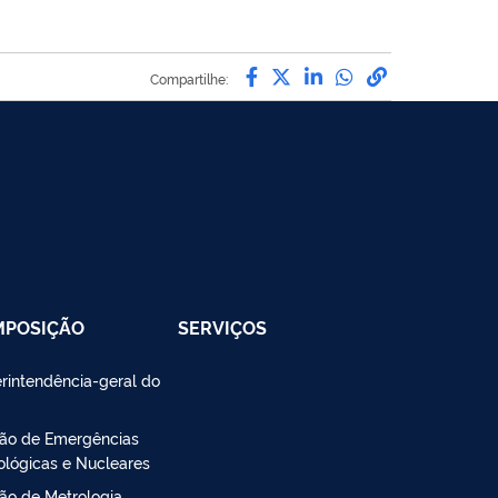
Compartilhe por Facebo
Compartilhe por Twit
Compartilhe por L
Compartilhe p
link para C
Compartilhe:
MPOSIÇÃO
SERVIÇOS
rintendência-geral do
são de Emergências
ológicas e Nucleares
são de Metrologia