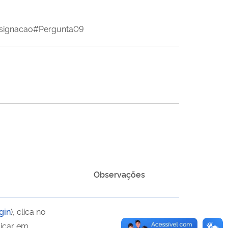
onsignacao#Pergunta09
Observações
gin
), clica no
licar em