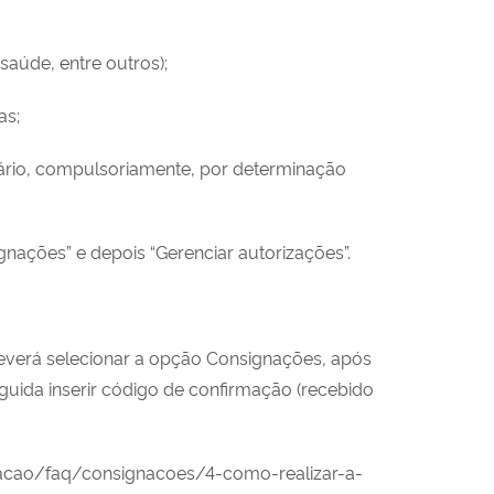
saúde, entre outros);
as;
ário, compulsoriamente, por determinação
gnações” e depois “Gerenciar autorizações”.
 deverá selecionar a opção Consignações, após
eguida inserir código de confirmação (recebido
rmacao/faq/consignacoes/4-como-realizar-a-