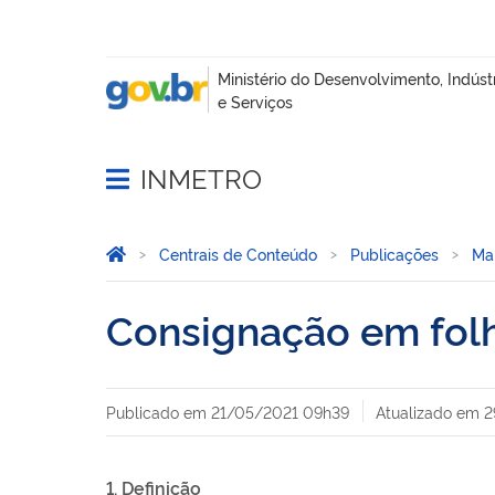
INMETRO
Abrir menu principal de navegação
Você está aqui:
Página Inicial
Centrais de Conteúdo
Publicações
Ma
Consignação em fol
Publicado em
21/05/2021 09h39
Atualizado em
2
1. Definição