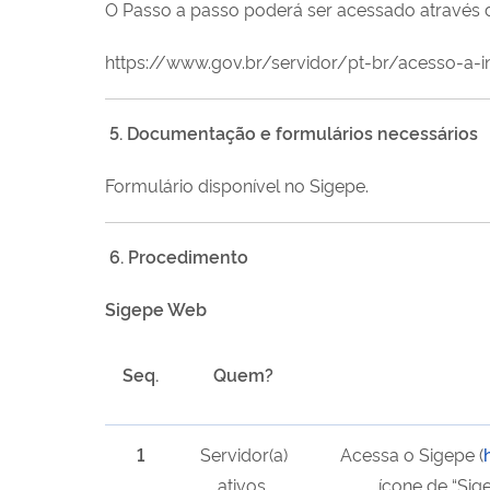
O Passo a passo poderá ser acessado através do
https://www.gov.br/servidor/pt-br/acesso-a
5. Documentação e formulários necessários
Formulário disponível no Sigepe.
6. Procedimento
Sigepe Web
Seq.
Quem?
1
Servidor(a)
Acessa o Sigepe (
ativos,
ícone de “Sige