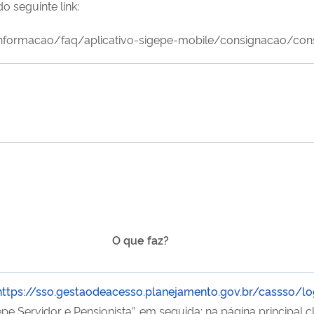
 seguinte link:
-informacao/faq/aplicativo-sigepe-mobile/consignacao/c
O que faz?
https://sso.gestaodeacesso.planejamento.gov.br/cassso/lo
pe Servidor e Pensionista”, em seguida; na página principal c