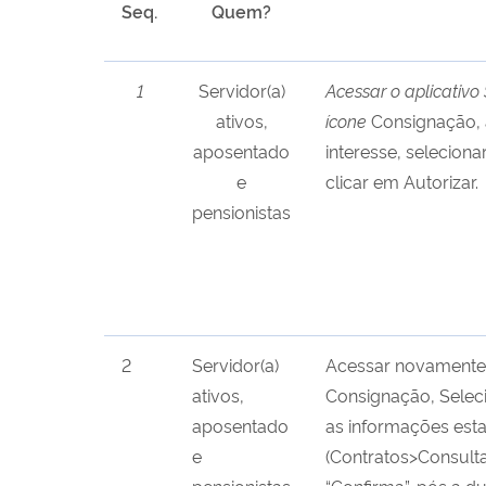
Seq.
Quem?
1
Servidor(a)
Acessar o aplicativo
ativos,
ícone
Consignação, 
aposentado
interesse, seleciona
e
clicar em Autorizar.
pensionistas
2
Servidor(a)
Acessar novamente o
ativos,
Consignação, Seleci
aposentado
as informações esta
e
(Contratos>Consulta
pensionistas
“Confirma”, pós a d