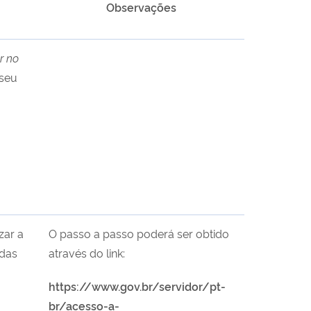
Observações
r no
 seu
zar a
O passo a passo poderá ser obtido
odas
através do link:
https://www.gov.br/servidor/pt-
br/acesso-a-