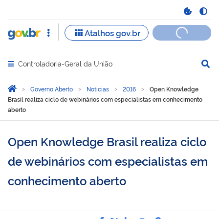
Controladoria-Geral da União
Abrir menu principal de navegação
Você está aqui:
Página Inicial
Governo Aberto
Noticias
2016
Open Knowledge
Brasil realiza ciclo de webinários com especialistas em conhecimento
aberto
Open Knowledge Brasil realiza ciclo
de webinários com especialistas em
conhecimento aberto
Compartilhe por Facebook
Compartilhe por Twitter
Compartilhe por Lin
Compartilhe por
link para Copi