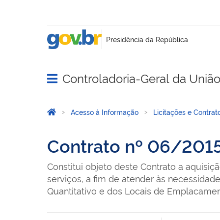
Controladoria-Geral da Uniã
Abrir menu principal de navegação
Você está aqui:
Página Inicial
Acesso à Informação
Licitações e Contrat
Contrato nº 06/201
Constitui objeto deste Contrato a aquisiç
serviços, a fim de atender às necessida
Quantitativo e dos Locais de Emplacamento