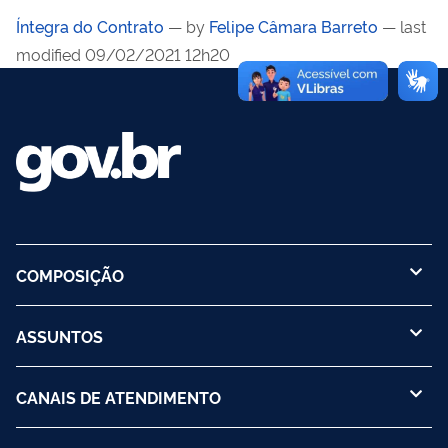
Íntegra do Contrato
—
by
Felipe Câmara Barreto
— last
modified 09/02/2021 12h20
COMPOSIÇÃO
ASSUNTOS
CANAIS DE ATENDIMENTO