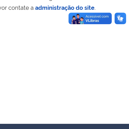
vor contate a
administração do site
.