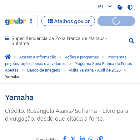
Superintendência da Zona Franca de Manaus -
Abrir menu principal de navegação
Suframa
Você está aqui:
Página Inicial
Acesso à Informação
Ações e programas
Programas,
projetos, ações, obras e atividades
Programa Zona Franca de Portas
Abertas
Banco de Imagens
Visita Yamaha - Abril de 2026
Yamaha
Yamaha
Crédito: Rosângela Alanís/Suframa - Livre para
divulgação, desde que citada a fonte.
Compartilhe por Facebook
Compartilhe por Twitter
Compartilhe por Lin
Compartilhe por
link para Copi
Compartilhe: