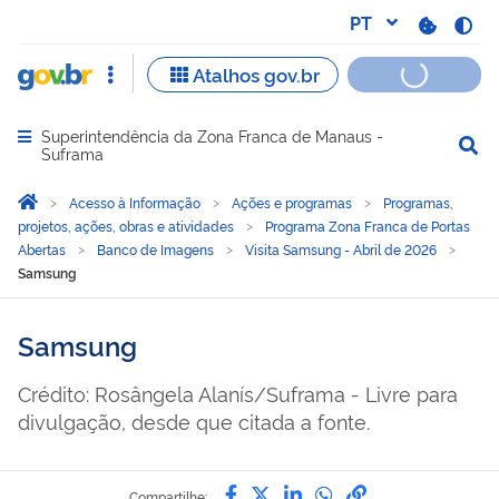
Superintendência da Zona Franca de Manaus -
Abrir menu principal de navegação
Suframa
Você está aqui:
Página Inicial
Acesso à Informação
Ações e programas
Programas,
projetos, ações, obras e atividades
Programa Zona Franca de Portas
Abertas
Banco de Imagens
Visita Samsung - Abril de 2026
Samsung
Samsung
Crédito: Rosângela Alanís/Suframa - Livre para
divulgação, desde que citada a fonte.
Compartilhe por Facebook
Compartilhe por Twitter
Compartilhe por Lin
Compartilhe por
link para Copi
Compartilhe: