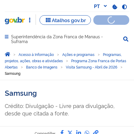
Superintendência da Zona Franca de Manaus -
Abrir menu principal de navegação
Suframa
Você está aqui:
Página Inicial
Acesso à Informação
Ações e programas
Programas,
projetos, ações, obras e atividades
Programa Zona Franca de Portas
Abertas
Banco de Imagens
Visita Samsung - Abril de 2026
Samsung
Samsung
Crédito: Divulgação - Livre para divulgação,
desde que citada a fonte.
Compartilhe por Facebook
Compartilhe por Twitter
Compartilhe por Lin
Compartilhe por
link para Copi
Compartilhe: