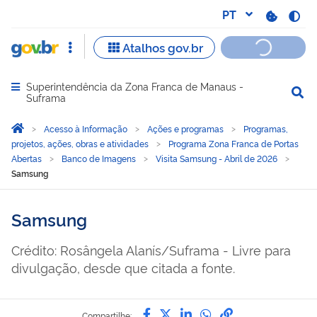
Superintendência da Zona Franca de Manaus -
Abrir menu principal de navegação
Suframa
Você está aqui:
Página Inicial
Acesso à Informação
Ações e programas
Programas,
projetos, ações, obras e atividades
Programa Zona Franca de Portas
Abertas
Banco de Imagens
Visita Samsung - Abril de 2026
Samsung
Samsung
Crédito: Rosângela Alanís/Suframa - Livre para
divulgação, desde que citada a fonte.
Compartilhe por Facebook
Compartilhe por Twitter
Compartilhe por Lin
Compartilhe por
link para Copi
Compartilhe: