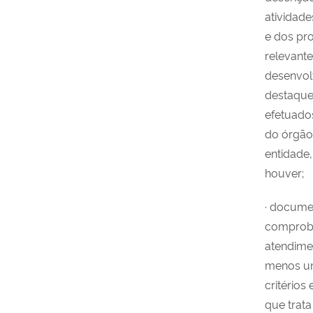
atividad
e dos pr
relevant
desenvol
destaque
efetuado
do órgão
entidade
houver;
· docume
comproba
atendime
menos u
critérios
que trata 