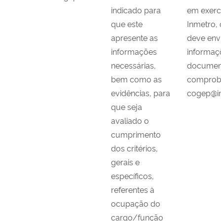
indicado para
em exerc
que este
Inmetro, 
apresente as
deve envi
informações
informaç
necessárias,
documen
bem como as
comproba
evidências, para
cogep@in
que seja
avaliado o
cumprimento
dos critérios,
gerais e
específicos,
referentes à
ocupação do
cargo/função