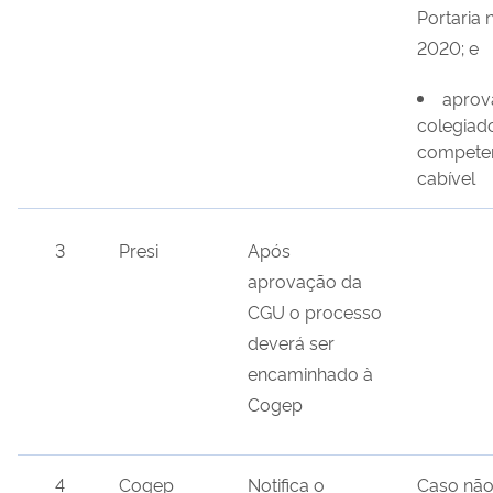
Portaria n
2020; e
aprov
colegiad
compete
cabível
3
Presi
Após
aprovação da
CGU o processo
deverá ser
encaminhado à
Cogep
4
Cogep
Notifica o
Caso não