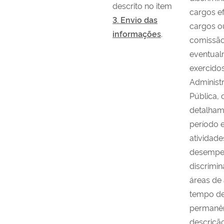
descrito no item
cargos ef
3. Envio das
cargos o
informações
.
comissã
eventual
exercido
Administ
Pública,
detalham
período 
atividade
desempe
discrimi
áreas de
tempo d
permanên
descriçã