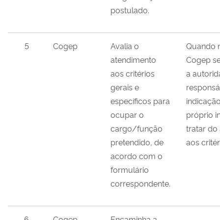
postulado.
5
Cogep
Avalia o
Quando n
atendimento
Cogep se
aos critérios
a autori
gerais e
responsá
específicos para
indicaçã
ocupar o
próprio i
cargo/função
tratar do
pretendido, de
aos critér
acordo com o
formulário
correspondente.
6
Cogep
Encaminha a