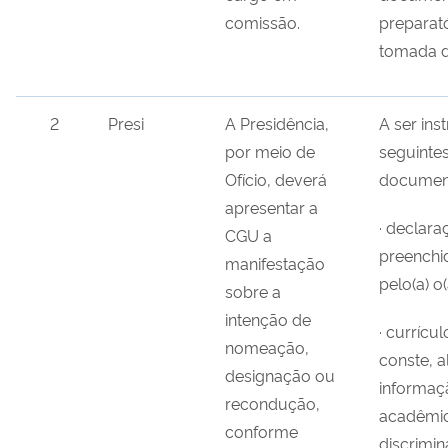
comissão.
preparat
tomada d
2
Presi
A Presidência,
A ser ins
por meio de
seguinte
Ofício, deverá
documen
apresentar a
· declara
CGU a
preenchi
manifestação
pelo(a) o(
sobre a
intenção de
· currícul
nomeação,
conste, 
designação ou
informaç
recondução,
acadêmic
conforme
discrimi