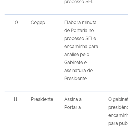
processo SEI.
10
Cogep
Elabora minuta
de Portaria no
processo SEI e
encaminha para
análise pelo
Gabinete e
assinatura do
Presidente.
11
Presidente
Assina a
O gabine
Portaria
presidên
encaminh
para pub