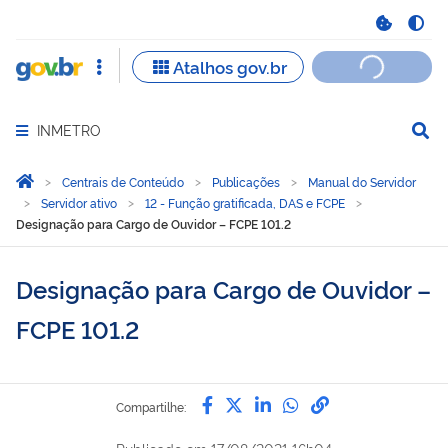
INMETRO
Abrir menu principal de navegação
Você está aqui:
Página Inicial
Centrais de Conteúdo
Publicações
Manual do Servidor
Servidor ativo
12 - Função gratificada, DAS e FCPE
Designação para Cargo de Ouvidor – FCPE 101.2
Designação para Cargo de Ouvidor –
FCPE 101.2
Compartilhe por Facebook
Compartilhe por Twitter
Compartilhe por Lin
Compartilhe por
link para Copi
Compartilhe: