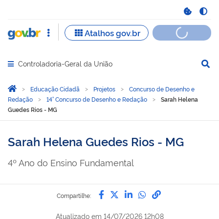
Controladoria-Geral da União
Abrir menu principal de navegação
Você está aqui:
Página Inicial
Educação Cidadã
Projetos
Concurso de Desenho e
Redação
14° Concurso de Desenho e Redação
Sarah Helena
Guedes Rios - MG
Sarah Helena Guedes Rios - MG
4º Ano do Ensino Fundamental
Compartilhe por Facebook
Compartilhe por Twitter
Compartilhe por Lin
Compartilhe por
link para Copi
Compartilhe:
Atualizado em
14/07/2026 12h08