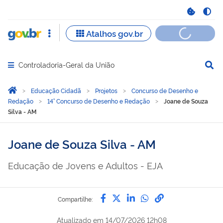
Controladoria-Geral da União
Abrir menu principal de navegação
Você está aqui:
Página Inicial
Educação Cidadã
Projetos
Concurso de Desenho e
Redação
14° Concurso de Desenho e Redação
Joane de Souza
Silva - AM
Joane de Souza Silva - AM
Educação de Jovens e Adultos - EJA
Compartilhe por Facebook
Compartilhe por Twitter
Compartilhe por Lin
Compartilhe por
link para Copi
Compartilhe:
Atualizado em
14/07/2026 12h08