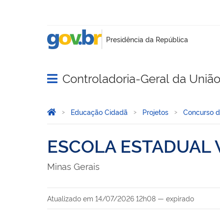
Controladoria-Geral da Uniã
Abrir menu principal de navegação
Você está aqui:
Página Inicial
Educação Cidadã
Projetos
Concurso 
ESCOLA ESTADUAL 
Minas Gerais
Atualizado em
14/07/2026 12h08
—
expirado