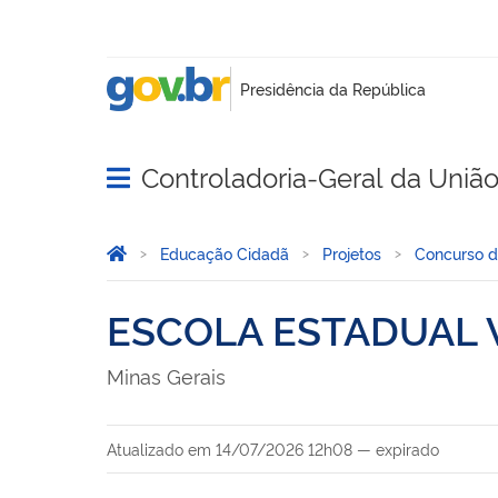
Controladoria-Geral da Uniã
Abrir menu principal de navegação
Você está aqui:
Página Inicial
Educação Cidadã
Projetos
Concurso 
ESCOLA ESTADUAL 
Minas Gerais
Atualizado em
14/07/2026 12h08
—
expirado