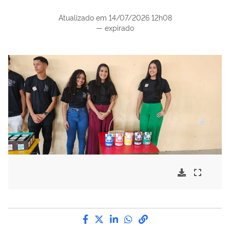
Atualizado em
14/07/2026 12h08
—
expirado
Compartilhe por Facebook
Compartilhe por Twitter
Compartilhe por LinkedI
Compartilhe por Wha
link para Copiar pa