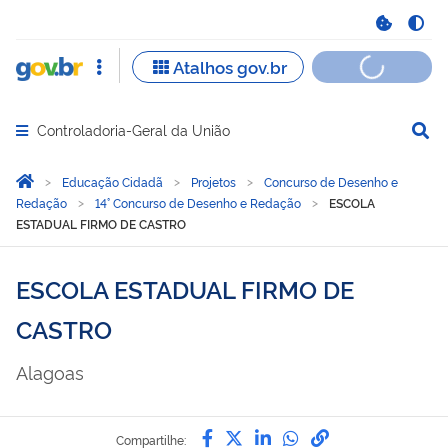
Controladoria-Geral da União
Abrir menu principal de navegação
Você está aqui:
Página Inicial
Educação Cidadã
Projetos
Concurso de Desenho e
Redação
14° Concurso de Desenho e Redação
ESCOLA
ESTADUAL FIRMO DE CASTRO
ESCOLA ESTADUAL FIRMO DE
CASTRO
Alagoas
Compartilhe por Facebook
Compartilhe por Twitter
Compartilhe por Lin
Compartilhe por
link para Copi
Compartilhe: