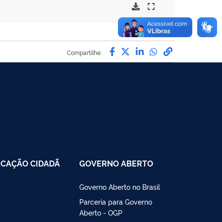
Compartilhe por Facebo
Compartilhe por Twit
Compartilhe por L
Compartilhe p
link para C
Compartilhe:
CAÇÃO CIDADÃ
GOVERNO ABERTO
Governo Aberto no Brasil
Parceria para Governo
Aberto - OGP