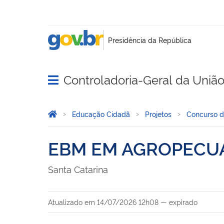
Controladoria-Geral da Uniã
Abrir menu principal de navegação
Você está aqui:
Página Inicial
Educação Cidadã
Projetos
Concurso 
EBM EM AGROPECUÁ
Santa Catarina
Atualizado em
14/07/2026 12h08
—
expirado