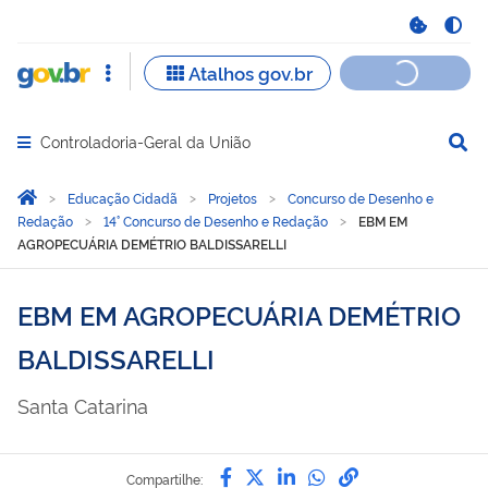
Controladoria-Geral da União
Abrir menu principal de navegação
Você está aqui:
Página Inicial
Educação Cidadã
Projetos
Concurso de Desenho e
Redação
14° Concurso de Desenho e Redação
EBM EM
AGROPECUÁRIA DEMÉTRIO BALDISSARELLI
EBM EM AGROPECUÁRIA DEMÉTRIO
BALDISSARELLI
Santa Catarina
Compartilhe por Facebook
Compartilhe por Twitter
Compartilhe por Lin
Compartilhe por
link para Copi
Compartilhe: