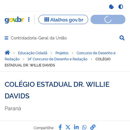
Controladoria-Geral da União
Abrir menu principal de navegação
Você está aqui:
Página Inicial
Educação Cidadã
Projetos
Concurso de Desenho e
Redação
14° Concurso de Desenho e Redação
COLÉGIO
ESTADUAL DR. WILLIE DAVIDS
COLÉGIO ESTADUAL DR. WILLIE
DAVIDS
Paraná
Compartilhe por Facebook
Compartilhe por Twitter
Compartilhe por Lin
Compartilhe por
link para Copi
Compartilhe: