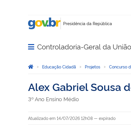
Controladoria-Geral da Uniã
Abrir menu principal de navegação
Você está aqui:
Página Inicial
Educação Cidadã
Projetos
Concurso 
Alex Gabriel Sousa 
3º Ano Ensino Médio
Atualizado em
14/07/2026 12h08
—
expirado