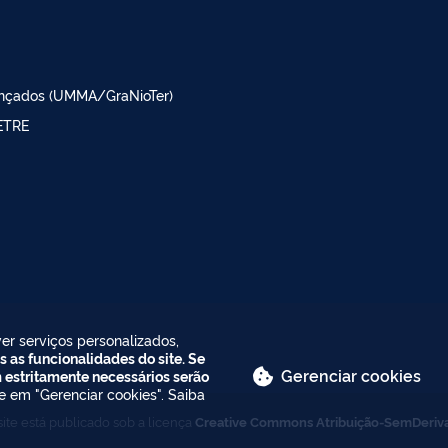
ançados (UMMA/GraNioTer)
SETRE
er serviços personalizados,
s as funcionalidades do site. Se
Gerenciar cookies
m estritamente necessários serão
ue em "Gerenciar cookies". Saiba
ite está publicado sob a licença
Creative Commons Atribuição-SemDeriv