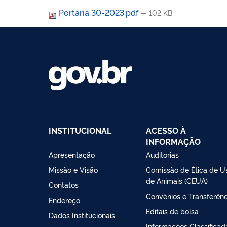
Portaria 30-2023.pdf
— 102 KB
INSTITUCIONAL
ACESSO À
INFORMAÇÃO
Apresentação
Auditorias
Missão e Visão
Comissão de Ética de U
de Animais (CEUA)
Contatos
Convênios e Transferênc
Endereço
Editais de bolsa
Dados Institucionais
Informações Classificad