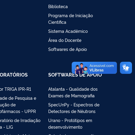
Biblioteca
Programa de Iniciação
Científica
Sistema Acadêmico
Área do Docente
Softwares de Apoio
ORATÓRIOS
SOFTWARES DE APOIO
or TRIGA IPR-R1
Atalanta - Qualidade dos
Exames de Mamografia
ade de Pesquisa e
ução de
SpecUnPy - Espectros de
ofármacos - UPPR
Detectores de Nêutrons
ratório de Irradiação
Urano - Protótipos em
 - LIG
desenvolvimento