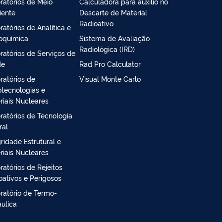
ratórios de Meio
Calculadora para auxílio no
ente
Descarte de Material
Radioativo
ratórios de Analítica e
oquímica
Sistema de Avaliação
Radiológica (IRD)
ratórios de Serviços de
de
Rad Pro Calculator
ratórios de
Visual Monte Carlo
tecnologias e
riais Nucleares
ratórios de Tecnologia
ral
gridade Estrutural e
riais Nucleares
ratórios de Rejeitos
oativos e Perigosos
ratório de Termo-
áulica