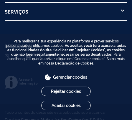
SERVIÇOS
Para melhorar a sua experiência na plataforma e prover serviços
personalizados, utilizamos cookies.
Ao aceitar, você terá acesso a todas
REDES SOCIAIS
as funcionalidades do site. Se clicar em "Rejeitar Cookies", os cookies
que não forem estritamente necessários serão desativados.
Para
escolher quais quer autorizar, clique em "Gerenciar cookies". Saiba mais
em nossa
Declaração de Cookies
.
Gerenciar cookies
Acesso à
Informação
Rejeitar cookies
Aceitar cookies
Todo o conteúdo deste site está publicado sob a licença
Creative Commons Atribuição-SemDerivações 3.0 Não
Adaptada
.