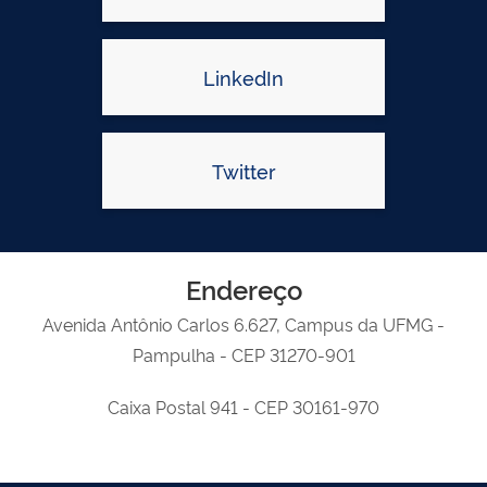
LinkedIn
Twitter
Endereço
Avenida Antônio Carlos 6.627, Campus da UFMG -
Pampulha - CEP 31270-901
Caixa Postal 941 - CEP 30161-970