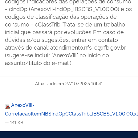
códigos indicadores das operações de consumo
- cIndOp (AnexoVII-IndOp_IBSCBS_V1.00.00) e os
códigos de classificação das operações de
consumo - cClassTrib. Trata-se de um trabalho
inicial que passará por evoluções Em caso de
dúvidas e/ou sugestões, entrar em contato
através do canal: atendimento.nfs-e@rfb.gov.br
(sugere-se incluir "AnexoVIII" no início do
assunto/título do e-mail ).
Atualizado em
27/10/2025 10h41
AnexoVIII-
CorrelacaoItemNBSIndOpCClassTrib_IBSCBS_V1.00.00.xl
— 141 KB