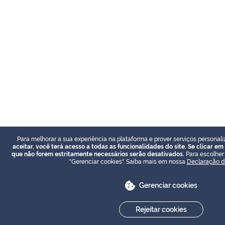
Para melhorar a sua experiência na plataforma e prover serviços personali
aceitar, você terá acesso a todas as funcionalidades do site. Se clicar em 
que não forem estritamente necessários serão desativados.
Para escolher 
"Gerenciar cookies". Saiba mais em nossa
Declaração d
Gerenciar cookies
Rejeitar cookies