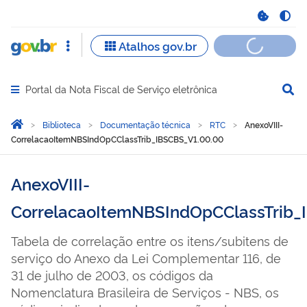
Portal da Nota Fiscal de Serviço eletrônica
Abrir menu principal de navegação
Você está aqui:
Página Inicial
Biblioteca
Documentação técnica
RTC
AnexoVIII-
CorrelacaoItemNBSIndOpCClassTrib_IBSCBS_V1.00.00
AnexoVIII-
CorrelacaoItemNBSIndOpCClassTrib_
Tabela de correlação entre os itens/subitens de
serviço do Anexo da Lei Complementar 116, de
31 de julho de 2003, os códigos da
Nomenclatura Brasileira de Serviços - NBS, os