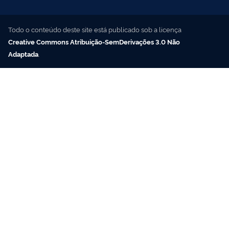
Todo o conteúdo deste site está publicado sob a licença
Creative Commons Atribuição-SemDerivações 3.0 Não
Adaptada
.