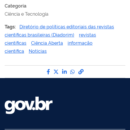
Categoria
Ciência e Tecnologia
Tags:
Diretório de políticas editoriais das revistas
científicas brasileiras (Diadorim)
revistas
científicas
Ciência Aberta
informação
científica
Notícias
Compartilhe por Facebook
Compartilhe por Twitter
Compartilhe por LinkedI
Compartilhe por Wha
link para Copiar pa