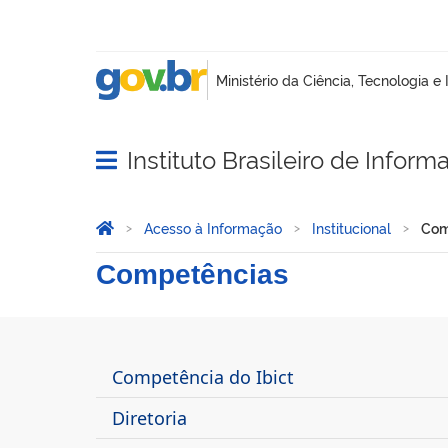
Instituto Brasileiro de Infor
Abrir menu principal de navegação
Você está aqui:
Página Inicial
Acesso à Informação
Institucional
Com
Competências
Competências
Competência do Ibict
Diretoria