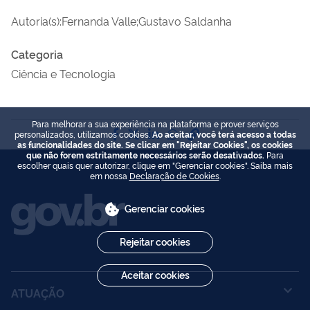
Autoria(s):Fernanda Valle;Gustavo Saldanha
Categoria
Ciência e Tecnologia
Para melhorar a sua experiência na plataforma e prover serviços
Compartilhe por Facebook
Compartilhe por Twitter
Compartilhe por LinkedI
Compartilhe por Wha
link para Copiar pa
personalizados, utilizamos cookies.
Ao aceitar, você terá acesso a todas
as funcionalidades do site. Se clicar em "Rejeitar Cookies", os cookies
que não forem estritamente necessários serão desativados.
Para
escolher quais quer autorizar, clique em "Gerenciar cookies". Saiba mais
em nossa
Declaração de Cookies
.
Gerenciar cookies
Rejeitar cookies
Aceitar cookies
ATUAÇÃO