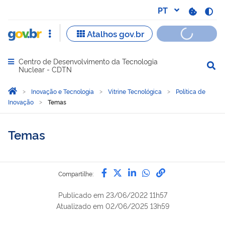
Centro de Desenvolvimento da Tecnologia
Abrir menu principal de navegação
Nuclear - CDTN
Você está aqui:
Página Inicial
Inovação e Tecnologia
Vitrine Tecnológica
Política de
Inovação
Temas
Temas
Compartilhe por Facebook
Compartilhe por Twitter
Compartilhe por Lin
Compartilhe por
link para Copi
Compartilhe:
Publicado em
23/06/2022 11h57
Atualizado em
02/06/2025 13h59