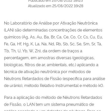
Publicado em
25/08/2022 16h23
Atualizado em
25/08/2022 16h28
No Laboratório de Análise por Ativação Neutrônica
(LAN) são determinadas concentrações de elementos
químicos (Ag, As, Au, Ba, Br, Ca, Ce, Co, Cr, Cs, Cu, Eu,
Fe, Ga, Hf, Hg, K, La, Na, Nd, Rb, Sb, Sc, Se, Sm, Sr, Ta,
Tb, Th, U, Yb, W, Zn), da ordem de traços a
percentagem, em amostras diversas (geológicas,
biológicas, filtros de ar, ambientais, etc.) aplicando a
técnica de ativação neutrônica por métodos de
Nêutrons Retardados de Fissão (específica para análise
de urânio), método Relativo Instrumental e método k0.
Para a aplicação do método de Nêutrons Retardados
de Fissão, o LAN tem um sistema pneumático de
análise acoplado a um detector de nêutrons. Para os