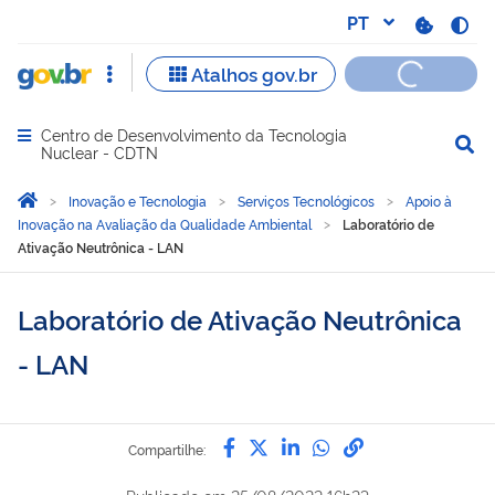
Centro de Desenvolvimento da Tecnologia
Abrir menu principal de navegação
Nuclear - CDTN
Você está aqui:
Página Inicial
Inovação e Tecnologia
Serviços Tecnológicos
Apoio à
Inovação na Avaliação da Qualidade Ambiental
Laboratório de
Ativação Neutrônica - LAN
Laboratório de Ativação Neutrônica
- LAN
Compartilhe por Facebook
Compartilhe por Twitter
Compartilhe por Lin
Compartilhe por
link para Copi
Compartilhe: