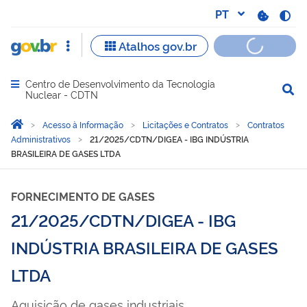
Centro de Desenvolvimento da Tecnologia
Abrir menu principal de navegação
Nuclear - CDTN
Você está aqui:
Página Inicial
Acesso à Informação
Licitações e Contratos
Contratos
Administrativos
21/2025/CDTN/DIGEA - IBG INDÚSTRIA
BRASILEIRA DE GASES LTDA
FORNECIMENTO DE GASES
21/2025/CDTN/DIGEA - IBG
INDÚSTRIA BRASILEIRA DE GASES
LTDA
Aquisição de gases industriais.