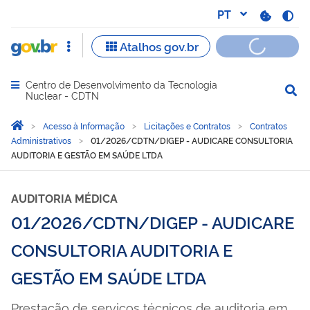
Centro de Desenvolvimento da Tecnologia
Abrir menu principal de navegação
Nuclear - CDTN
Você está aqui:
Página Inicial
Acesso à Informação
Licitações e Contratos
Contratos
Administrativos
01/2026/CDTN/DIGEP - AUDICARE CONSULTORIA
AUDITORIA E GESTÃO EM SAÚDE LTDA
AUDITORIA MÉDICA
01/2026/CDTN/DIGEP - AUDICARE
CONSULTORIA AUDITORIA E
GESTÃO EM SAÚDE LTDA
Prestação de serviços técnicos de auditoria em