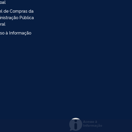
oal
el de Compras da
nistração Pública
ral
so à Informação
Acesso à
Informação