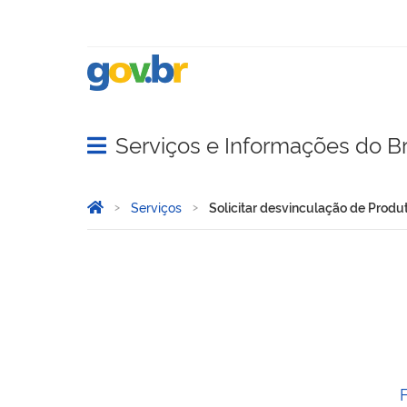
Serviços e Informações do Br
Abrir menu principal de navegação
Você está aqui:
Página Inicial
Serviços
Solicitar desvinculação de Produ
Solicitar desvinculação d