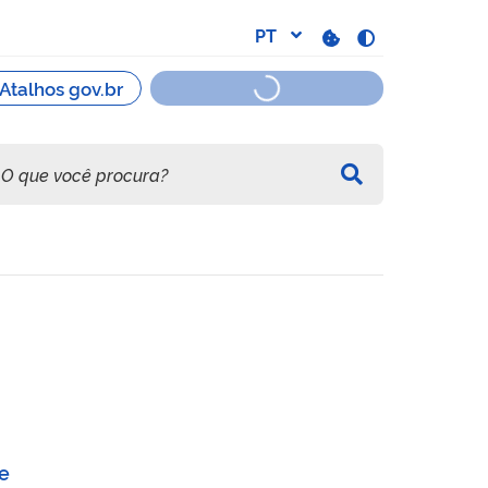
iofármaco Clone
e