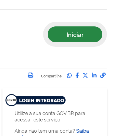
Iniciar
Imprimir
Compartilhe no Whatsa
Compartilhe no Face
Compartilhe no Tw
Compartilhe n
Compartilha
Compartilhe:
LOGIN INTEGRADO
Utilize a sua conta GOV.BR para
acessar este serviço.
Ainda não tem uma conta?
Saiba