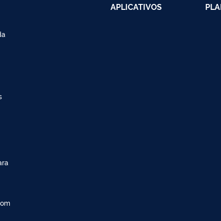
APLICATIVOS
PLA
da
s
ara
com