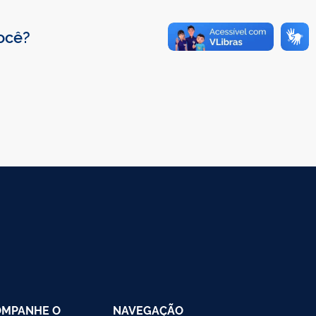
você?
OMPANHE O
NAVEGAÇÃO