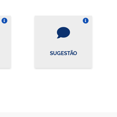
re o card
Vire o card
SUGESTÃO