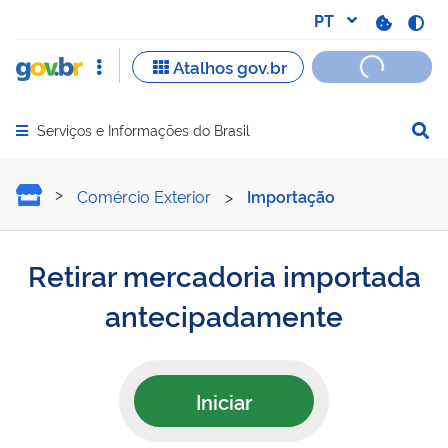
Serviços e Informações do Brasil
Abrir menu principal de navegação
Retirar mercadoria impor
Comércio Exterior
>
Importação
Retirar mercadoria importada
antecipadamente
Iniciar