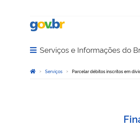
Serviços e Informações do Br
Abrir menu principal de navegação
Você está aqui:
Página Inicial
Serviços
Parcelar débitos inscritos em dív
Parcelar débitos inscritos
Fin