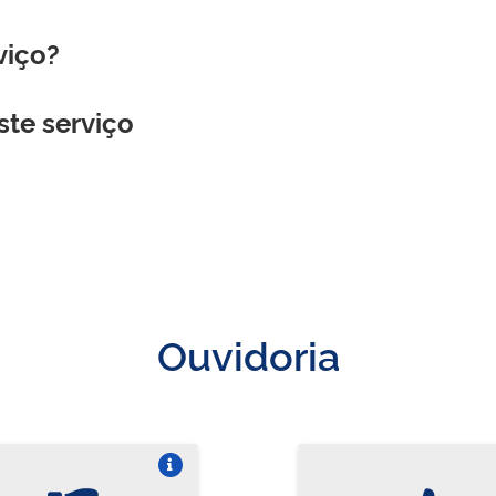
viço?
ste serviço
Ouvidoria
Vire o card
Vi