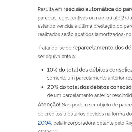
rescisão automática do pa
Resulta em
parcelas, consecutivas ou não; ou até 2 (d
estando vencida a última prestação do pa
realizados serão abatidos (amortizados) no
reparcelamento dos dé
Tratando-se de
ser equivalente a:
10% do total dos débitos consoli
somente um parcelamento anterior res
20% do total dos débitos consoli
de um parcelamento anterior rescindid
Atenção!
Não podem ser objeto de parcel
de
créditos tributários devidos na forma do
2004
, pela incorporadora optante pelo Re
Afetação.