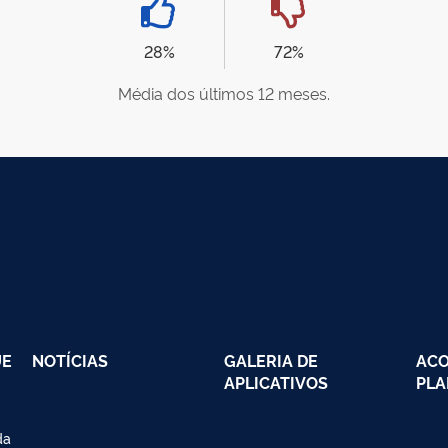
28%
72%
Média dos últimos 12 meses.
UE
NOTÍCIAS
GALERIA DE
AC
APLICATIVOS
PLA
da