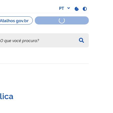
té R$ 15 milhões
lica