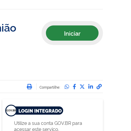
nião
Iniciar
Imprimir
Compartilhe no Whatsa
Compartilhe no Face
Compartilhe no Tw
Compartilhe n
Compartilha
Compartilhe:
LOGIN INTEGRADO
Utilize a sua conta GOV.BR para
acessar este serviço.