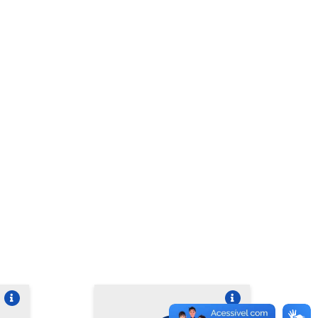
re o card
Vire o card