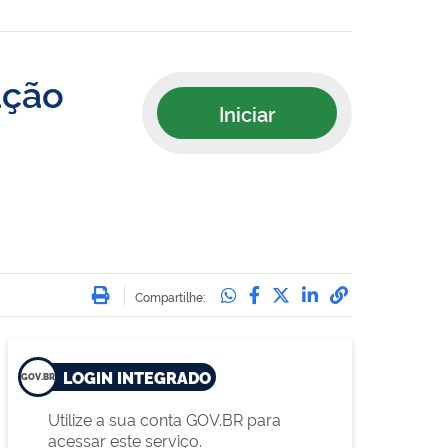
ação
Iniciar
Imprimir
Compartilhe no Whatsa
Compartilhe no Face
Compartilhe no Tw
Compartilhe n
Compartilha
Compartilhe:
LOGIN INTEGRADO
Utilize a sua conta GOV.BR para
acessar este serviço.