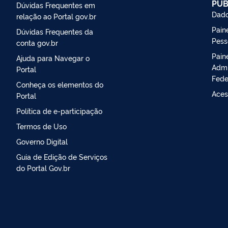
PÚB
Dúvidas Frequentes em
Dado
relação ao Portal gov.br
Paine
Dúvidas Frequentes da
Pess
conta gov.br
Pain
Ajuda para Navegar o
Admi
Portal
Fede
Conheça os elementos do
Aces
Portal
Política de e-participação
Termos de Uso
Governo Digital
Guia de Edição de Serviços
do Portal Gov.br