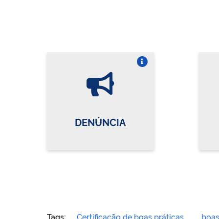
Vire o card
DENÚNCIA
Tags:
Certificação de boas práticas
boas