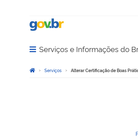
Serviços e Informações do Br
Abrir menu principal de navegação
Você está aqui:
Página Inicial
Serviços
Alterar Certificação de Boas Prát
Alterar Certificação de Bo