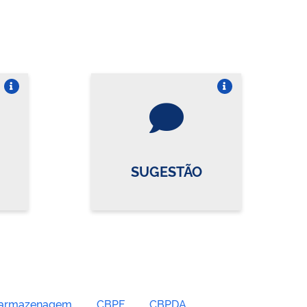
re o card
Vire o card
SUGESTÃO
 e armazenagem
CBPF
CBPDA