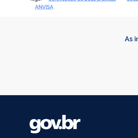
ANVISA
As i