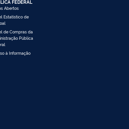
LICA FEDERAL
s Abertos
l Estatístico de
oal
el de Compras da
nistração Pública
ral
so à Informação